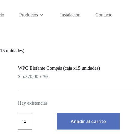
cio
Productos
Instalación
Contacto
15 unidades)
WPC Elefante Compás (caja x15 unidades)
$
5.370,00
+ IVA
Hay existencias
WPC
Elefante
Añadir al carrito
Compás
(caja