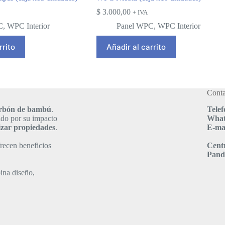
$
3.000,00
+ IVA
C
,
WPC Interior
Panel WPC
,
WPC Interior
rrito
Añadir al carrito
Conta
carbón de bambú
.
Telef
ido por su impacto
What
izar propiedades
.
E-mai
recen beneficios
Cent
Pand
ina diseño,