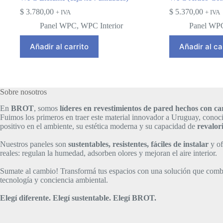
$
3.780,00
$
5.370,00
+ IVA
+ IVA
Panel WPC
,
WPC Interior
Panel WP
Añadir al carrito
Añadir al ca
Sobre nosotros
En
BROT
, somos
líderes en revestimientos de pared hechos con 
Fuimos los primeros en traer este material innovador a Uruguay, conoc
positivo en el ambiente, su estética moderna y su capacidad de
revalor
Nuestros paneles son
sustentables, resistentes, fáciles de instalar
y of
reales: regulan la humedad, adsorben olores y mejoran el aire interior.
Sumate al cambio! Transformá tus espacios con una solución que comb
tecnología y conciencia ambiental.
Elegí diferente. Elegí sustentable.
Elegí BROT.