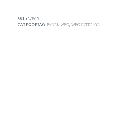
x15
unidades)
cantidad
SKU:
WPC5
CATEGORÍAS:
PANEL WPC
,
WPC INTERIOR