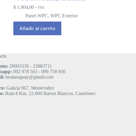
$
1.904,00
+ IVA
Panel WPC
,
WPC Exterior
Añadir al carrito
cto
ono:
29003330 - 22883711
sapp:
092 978 563 - 099 758 936
l:
broturuguay@gmail.com
ro:
Galicia 967, Montevideo
o:
Ruta 8 Km. 22.800 Barros Blancos, Canelones