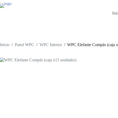
Saltar
al
contenido
Ini
Inicio
/
Panel WPC
/
WPC Interior
/
WPC Elefante Compás (caja x