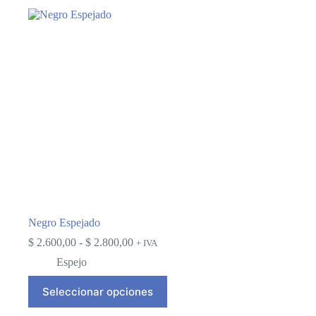
Negro Espejado
Rango
$
2.600,00
-
$
2.800,00
+ IVA
de
Espejo
precios:
desde
Este
Seleccionar opciones
$ 2.600,00
producto
hasta
tiene