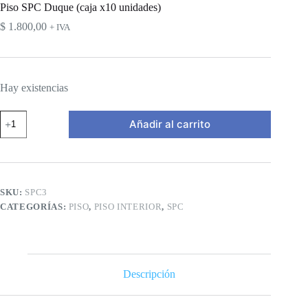
Piso SPC Duque (caja x10 unidades)
$
1.800,00
+ IVA
Hay existencias
Piso
Añadir al carrito
SPC
Duque
(caja
x10
unidades)
cantidad
SKU:
SPC3
CATEGORÍAS:
PISO
,
PISO INTERIOR
,
SPC
Descripción