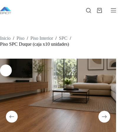
Saltar
al
Carro
contenido
de
compra
Inicio
/
Piso
/
Piso Interior
/
SPC
/
Piso SPC Duque (caja x10 unidades)