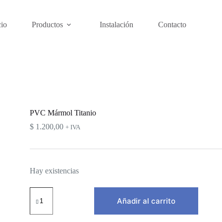
cio
Productos
Instalación
Contacto
PVC Mármol Titanio
$
1.200,00
+ IVA
Hay existencias
PVC
Mármol
Añadir al carrito
Titanio
cantidad