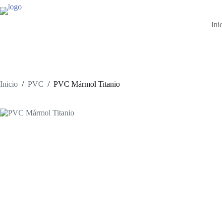
Saltar
al
contenido
Ini
Inicio
/
PVC
/
PVC Mármol Titanio