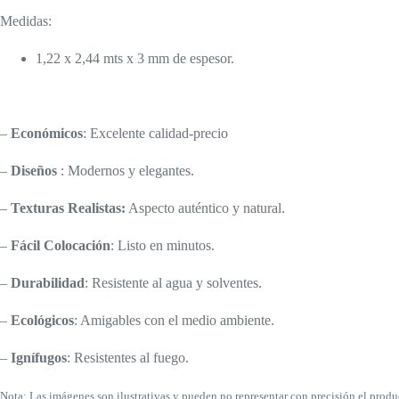
Medidas:
1,22 x 2,44 mts x 3 mm de espesor.
–
Económicos
: Excelente calidad-precio
–
Diseños
: Modernos y elegantes.
–
Texturas Realistas:
Aspecto auténtico y natural.
–
Fácil Colocación
: Listo en minutos.
–
Durabilidad
: Resistente al agua y solventes.
–
Ecológicos
: Amigables con el medio ambiente.
–
Ignífugos
: Resistentes al fuego.
Nota: Las imágenes son ilustrativas y pueden no representar con precisión el produc