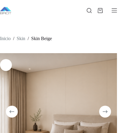
Saltar
al
Carro
contenido
de
compra
Inicio
/
Skin
/
Skin Beige