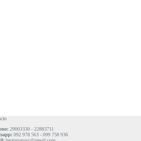
cto
ono:
29003330 - 22883711
sapp:
092 978 563 - 099 758 936
l:
broturuguay@gmail.com