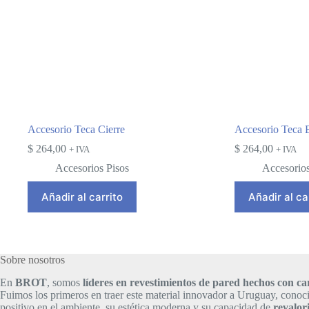
Accesorio Teca Cierre
Accesorio Teca 
$
264,00
$
264,00
+ IVA
+ IVA
Accesorios Pisos
Accesorios
Añadir al carrito
Añadir al ca
Sobre nosotros
En
BROT
, somos
líderes en revestimientos de pared hechos con 
Fuimos los primeros en traer este material innovador a Uruguay, conoc
positivo en el ambiente, su estética moderna y su capacidad de
revalor