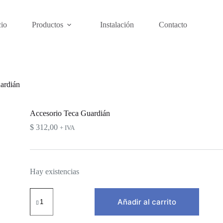
cio
Productos
Instalación
Contacto
ardián
Accesorio Teca Guardián
$
312,00
+ IVA
Hay existencias
Accesorio
Teca
Añadir al carrito
Guardián
cantidad