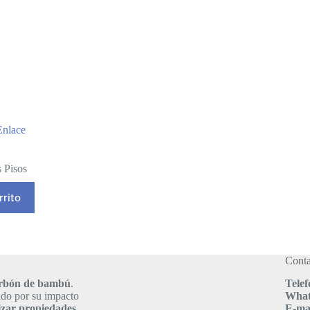
Enlace
 Pisos
rrito
Conta
carbón de bambú
.
Telef
ido por su impacto
What
izar propiedades
.
E-mai