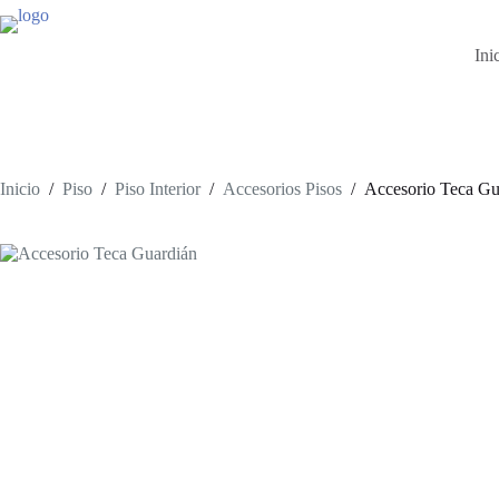
Saltar
al
contenido
Ini
Inicio
/
Piso
/
Piso Interior
/
Accesorios Pisos
/
Accesorio Teca Gu