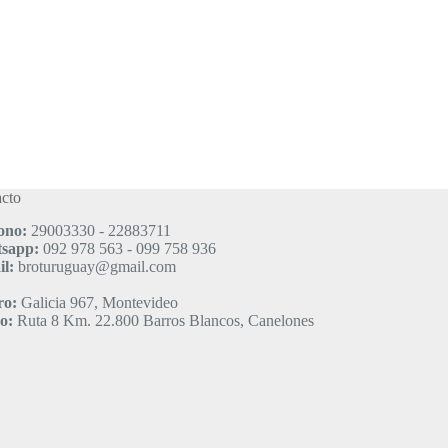
cto
ono:
29003330 - 22883711
sapp:
092 978 563 - 099 758 936
l:
broturuguay@gmail.com
ro:
Galicia 967, Montevideo
o:
Ruta 8 Km. 22.800 Barros Blancos, Canelones