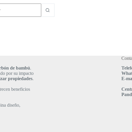
dos
Conta
carbón de bambú
.
Telef
ido por su impacto
What
izar propiedades
.
E-mai
recen beneficios
Cent
Pand
ina diseño,